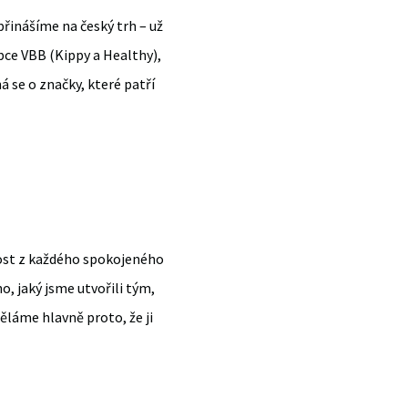
přinášíme na český trh – už
bce VBB (Kippy a Healthy),
á se o značky, které patří
dost z každého spokojeného
, jaký jsme utvořili tým,
děláme hlavně proto, že ji