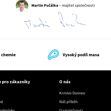
Martin Pučálka
– majitel společnosti
 chemie
Vysoký podíl masa
 pro zákazníky
O nás
Krmivo Doxneo
od
Náš příběh
podmínky
O společnosti