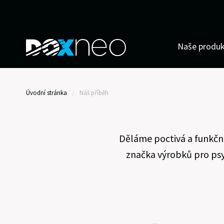
Vyhledávat pro výraz:
ZPĚT
Naše produ
Vše v kategorií
NAŠE PRODUKTY
Úvodní stránka
Náš příběh
Granule pro psy
Konzervy pro psy
Děláme poctivá a funkčn
značka výrobků pro psy
Pamlsky pro psy