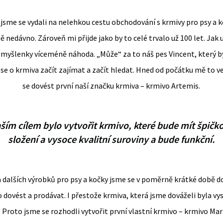
ož jsme se vydali na nelehkou cestu obchodování s krmivy pro psy a 
 nedávno. Zároveň mi přijde jako by to celé trvalo už 100 let. Jak 
 myšlenky víceméně náhoda. „Může“ za to náš pes Vincent, který byl
se o krmiva začít zajímat a začít hledat. Hned od počátku mě to v
se dovést první naší značku krmiva – krmivo Artemis.
ším cílem bylo vytvořit krmivo, které bude mít špičk
složení a vysoce kvalitní suroviny a bude funkční.
a dalších výrobků pro psy a kočky jsme se v poměrně krátké době do
vo dovést a prodávat. I přestože krmiva, která jsme dováželi byla vys
y. Proto jsme se rozhodli vytvořit první vlastní krmivo – krmivo M