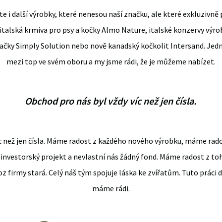
 i další výrobky, které nenesou naší značku, ale které exkluzivně 
talská krmiva pro psy a kočky Almo Nature, italské konzervy výro
načky Simply Solution nebo nově kanadský kočkolit Intersand. Jedn
mezi top ve svém oboru a my jsme rádi, že je můžeme nabízet.
Obchod pro nás byl vždy víc než jen čísla.
íc než jen čísla. Máme radost z každého nového výrobku, máme ra
investorský projekt a nevlastní nás žádný fond. Máme radost z toho
z firmy stará. Celý náš tým spojuje láska ke zvířatům. Tuto práci 
máme rádi.