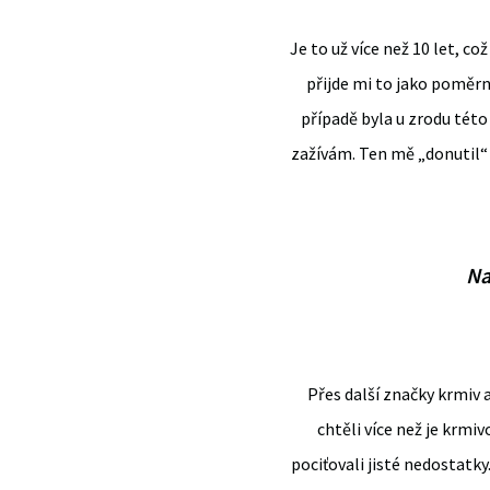
Je to už více než 10 let, c
přijde mi to jako poměrně
případě byla u zrodu této
zažívám. Ten mě „donutil“ 
Na
Přes další značky krmiv 
chtěli více než je krmi
pociťovali jisté nedostatk