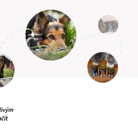
tlivým
čít