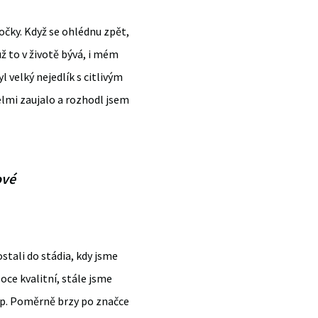
kočky. Když se ohlédnu zpět,
už to v životě bývá, i mém
 velký nejedlík s citlivým
elmi zaujalo a rozhodl jsem
ové
stali do stádia, kdy jsme
oce kvalitní, stále jsme
arp. Poměrně brzy po značce