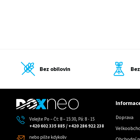
Bez obilovin
Bez
Informace
Doprava
Volejte Po – Čt: 8 – 15:30, Pá: 8 - 15
+420 602 335 885
/
+420 286 922 238
Velkoobch
nebo pište kdykoliv
Obchodní 