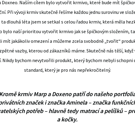
 Doxneo. Naším cílem bylo vytvořit krmivo, které bude mít špičkov
ční. Při vývoji krmiv skutečně řešíme každou jednu surovinu ve slo
 ta dlouhá léta jsem se setkal s celou řadou krmiv, která měla hezk
bylo naší prioritou vytvořit krmivo jak se špičkovým složením, ta
li mít jakákoliv omezení a můžeme zcela svobodně „tvořit“ produk
pětné vazby, kterou od zákazníků máme. Skutečně nás těší, když vi
í. Nikdy bychom nevytvořili produkt, který bychom nebyli schopni 
standard, který je pro nás nepřekročitelný.
Kromě krmiv Marp a Doxeno patří do našeho portfoli
privátních značek i značka Aminela – značka funkčníc
atelských potřeb – hlavně tedy matrací a pelíšků – pr
a kočky.