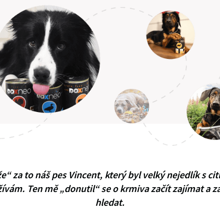
“ za to náš pes Vincent, který byl velký nejedlík s ci
žívám. Ten mě „donutil“ se o krmiva začít zajímat a za
hledat.