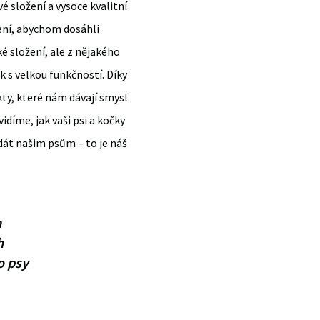
é složení a vysoce kvalitní
žení, abychom dosáhli
é složení, ale z nějakého
k s velkou funkčností. Díky
ty, které nám dávají smysl.
díme, jak vaši psi a kočky
dát našim psům – to je náš
a
h
o psy