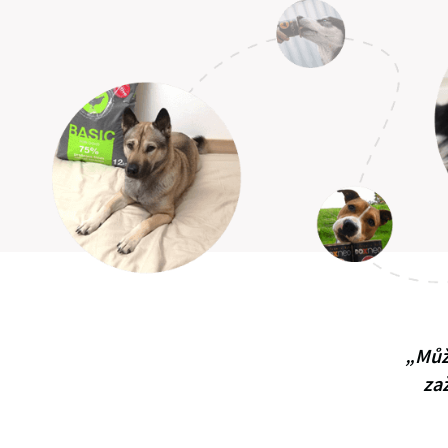
„Může
za